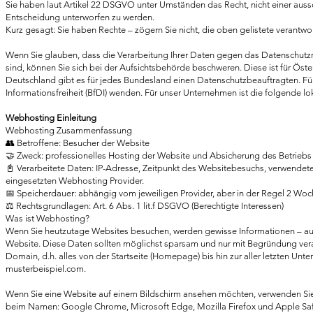
Sie haben laut Artikel 22 DSGVO unter Umständen das Recht, nicht einer aussch
Entscheidung unterworfen zu werden.
Kurz gesagt: Sie haben Rechte – zögern Sie nicht, die oben gelistete verantwort
Wenn Sie glauben, dass die Verarbeitung Ihrer Daten gegen das Datenschutzre
sind, können Sie sich bei der Aufsichtsbehörde beschweren. Diese ist für Öst
Deutschland gibt es für jedes Bundesland einen Datenschutzbeauftragten. Fü
Informationsfreiheit (BfDI) wenden. Für unser Unternehmen ist die folgende 
Webhosting Einleitung
Webhosting Zusammenfassung
👥 Betroffene: Besucher der Website
🤝 Zweck: professionelles Hosting der Website und Absicherung des Betriebs
📓 Verarbeitete Daten: IP-Adresse, Zeitpunkt des Websitebesuchs, verwendete
eingesetzten Webhosting Provider.
📅 Speicherdauer: abhängig vom jeweiligen Provider, aber in der Regel 2 Wo
⚖️ Rechtsgrundlagen: Art. 6 Abs. 1 lit.f DSGVO (Berechtigte Interessen)
Was ist Webhosting?
Wenn Sie heutzutage Websites besuchen, werden gewisse Informationen – auc
Website. Diese Daten sollten möglichst sparsam und nur mit Begründung vera
Domain, d.h. alles von der Startseite (Homepage) bis hin zur aller letzten Unte
musterbeispiel.com.
Wenn Sie eine Website auf einem Bildschirm ansehen möchten, verwenden Sie
beim Namen: Google Chrome, Microsoft Edge, Mozilla Firefox und Apple Saf