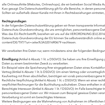
alle Onlineauftritte (Websites, Onlineshops), die wir betreiben Social Medi
Kurz gesagt: Die Datenschutzerklärung gilt für alle Bereiche, in denen pers
Sollten wir außerhalb dieser Kanäle mit Ihnen in Rechtsbeziehungen eintreten
Rechtsgrundlagen
In der folgenden Datenschutzerklärung geben wir Ihnen transparente Informat
Datenschutz-Grundverordnung, die uns ermöglichen, personenbezogene Date
Was das EU-Recht betrifft, beziehen wir uns auf die VERORDNUNG (EU) 
Datenschutz-Grundverordnung der EU können Sie selbstverständlich online 
content/DE/TXT/?uri=celex%3A32016R0679
nachlesen.
Wir verarbeiten Ihre Daten nur, wenn mindestens eine der folgenden Bedingung
Einwilligung
(Artikel 6 Absatz 1 lit. a DSGVO): Sie haben uns Ihre Einwilligun
Daten zu einem bestimmten Zweck zu verarbeiten.
Ein Beispiel wäre die Speicherung Ihrer eingegebenen Daten eines Kontaktfor
Vertrag (Artikel 6 Absatz 1 lit. b DSGVO): Um einen Vertrag oder vorvertraglich
Kaufvertrag mit Ihnen abschließen, benötigen wir vorab personenbezogene I
Rechtliche Verpflichtung (Artikel 6 Absatz 1 lit. c DSGVO): Wenn wir einer recht
verpflichtet Rechnungen für die Buchhaltung aufzuheben. Diese enthalten in
Berechtigte Interessen (Artikel 6 Absatz 1 lit. f DSGVO): Im Falle berechtigter 
personenbezogener Daten vor. Wir müssen zum Beispiel gewisse Daten verarbei
Verarbeitung ist somit ein berechtigtes Interesse.
Weitere Bedingungen wie die Wahrnehmung von Aufnahmen im öffentlichen In