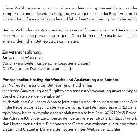
Dieser Webbrowser muss sich zu einem anderen Computer verbinden, wo der C
komplizierte und aufwendige Aufgabe, weswegen dies in der Regel von profe
sorgen damit für eine verlässliche und fehlerfreie Speicherung der Daten von 
Bei der Verbindungsaufnahme des Browsers auf Ihrem Computer (Desktop, L
einer Verarbeitung personenbezogener Daten kommen. Einerseits speichert I
einen ordentlichen Betrieb zu gewährleisten.
Zur Veranschaulichung:
Browser und Webserver
Warum verarbeiten wir personenbezogene Daten?
Die Zwecke der Datenverarbeitung sind:
Professionelles Hosting der Website und Absicherung des Betriebs
zur Aufrechterhaltung der Betriebs- und IT-Sicherheit
Anonyme Auswertung des Zugriffsverhaltens zur Verbesserung unseres Angebo
Welche Daten werden verarbeitet?
Auch während Sie unsere Website jetzt gerade besuchen, speichert unser Webs
in der Regel automatisch Daten wie die komplette Internetadresse (URL) der a
ttps://www.beispielwebsite.de/beispielunterseite.html?tid=321910943) Brows
die Adresse (URL) der zuvor besuchten Seite (Referrer URL) (z. B.
https://www.
den Hostnamen und die IP-Adresse des Geräts von welchem aus zugegriffe
Datum und Uhrzeit in Dateien, den sogenannten Webserver-Logfiles