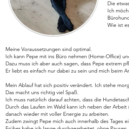
Die etwa
Ich möcht
Bürohund
Wie ist e
Meine Voraussetzungen sind optimal.
Ich kann Pepe mit ins Büro nehmen (Home-Office) und 
Dazu muss ich aber auch sagen, dass Pepe extrem pfl
Er liebt es einfach nur dabei zu sein und mich beim 
Mein Ablauf hat sich positiv verändert. Ich stehe mo
Das macht uns richtig viel Spaß.
Ich muss natürlich darauf achten, dass die Hundetasche 
Durch das Laufen im Wald kann ich neben der Arbeit
danach wieder mit voller Energie zu arbeiten.
Zudem zwingt Pepe mich auch innerhalb des Tages ein
Früher habe ich lange durchgearbeitet, ohne Pausen. 